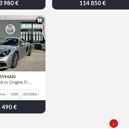
3 980 €
114 850 €
CAYMAN
718 GTS 4.0 400 cv Origine France Porsche Approved 03/2028
ence
2020
23 150 km
 490 €
1