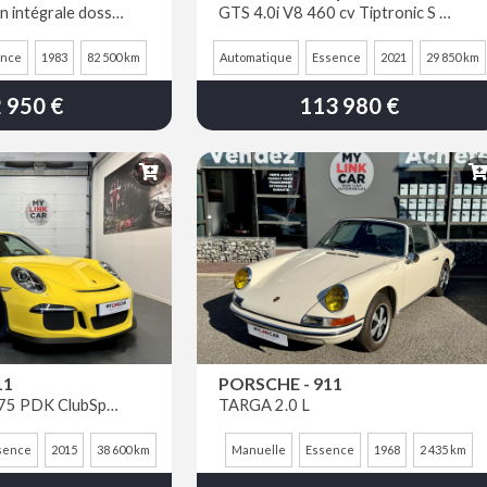
2.5i restauration intégrale dossier sur demande
GTS 4.0i V8 460 cv Tiptronic S Approved Mars 2027
ence
1983
82 500 km
Automatique
Essence
2021
29 850 km
 950 €
113 980 €
11
PORSCHE - 911
991 GT3 3.8i 475 PDK ClubSport + LIFT
TARGA 2.0 L
sence
2015
38 600 km
Manuelle
Essence
1968
2 435 km