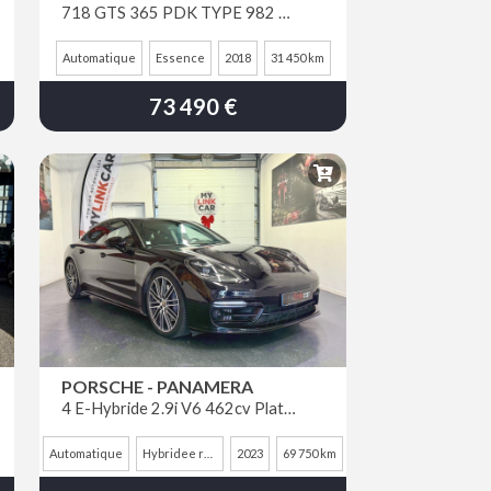
718 GTS 365 PDK TYPE 982 COUPE
Automatique
Essence
2018
31 450 km
73 490 €
PORSCHE - PANAMERA
4 E-Hybride 2.9i V6 462cv Platinum Edition
Automatique
Hybridee rechargeable essence
2023
69 750 km