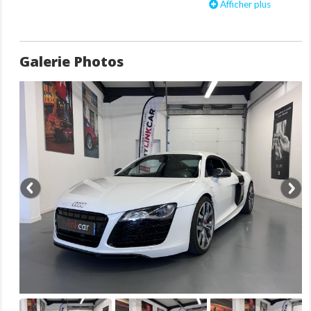
Parking System Plus : aide au stationnement avant et arrière...
Afficher plus
Sellerie cuir étendu Nappa fin
Sideblades carbone sigma
Volant Méplat multifonctions en Alcantara avec palettes
Galerie Photos
Equipements
GPS Plus : système de navigation GPS
Pack Eclairage
Régulateur de vitesse électronique actif dès 30 km/h
Réservoir de 90 litres au lieu de 75
Volant Sport multifonction en cuir, style 3 branches, partie
inférieure plate, avec airbag grand volume