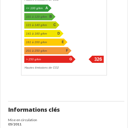
A
<= 100 g/km
B
101 à 120 g/km
C
121 à 140 g/km
D
141 à 160 g/km
E
161 à 200 g/km
F
201 à 250 g/km
326
G
> 250 g/km
g/km
Hautes émissions de CO2
Informations clés
Mise en circulation
05/2011