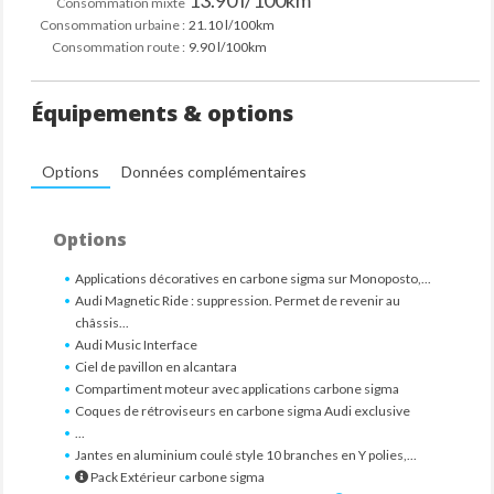
13.90 l/100km
Consommation mixte
Consommation urbaine :
21.10 l/100km
Consommation route :
9.90 l/100km
Équipements & options
Options
Données complémentaires
Options
Applications décoratives en carbone sigma sur Monoposto,...
Audi Magnetic Ride : suppression. Permet de revenir au
châssis...
Audi Music Interface
Ciel de pavillon en alcantara
Compartiment moteur avec applications carbone sigma
Coques de rétroviseurs en carbone sigma Audi exclusive
...
Jantes en aluminium coulé style 10 branches en Y polies,...
Pack Extérieur carbone sigma