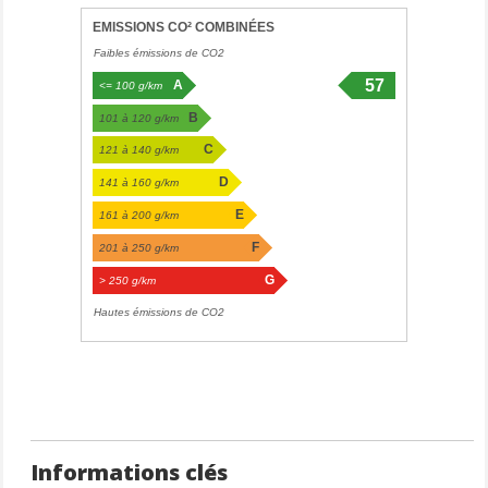
EMISSIONS CO² COMBINÉES
Faibles émissions de CO2
57
A
<= 100 g/km
g/km
B
101 à 120 g/km
C
121 à 140 g/km
D
141 à 160 g/km
E
161 à 200 g/km
F
201 à 250 g/km
G
> 250 g/km
Hautes émissions de CO2
Informations clés