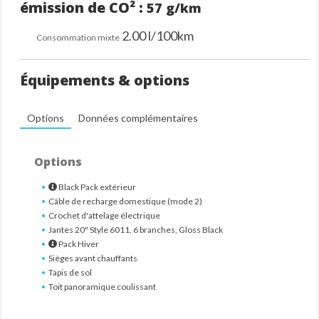
émission de CO² :
57 g/km
2.00 l/100km
Consommation mixte
Équipements & options
Options
Données complémentaires
Options
Black Pack extérieur
Câble de recharge domestique (mode 2)
Crochet d'attelage électrique
Jantes 20" Style 6011, 6 branches, Gloss Black
Pack Hiver
Sièges avant chauffants
Tapis de sol
Toit panoramique coulissant