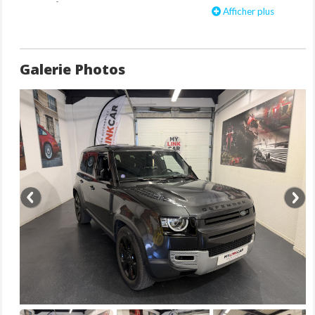
Equipements
Afficher plus
Apple CarPlay / Google Android Auto
Climatisation automatique bi-zone
Crochets d'arrimage du chargement
Galerie Photos
Eclairage d'ambiance intérieure prémium
Phares a LED Premium avec signature LED
Régulateur de vitesse intelligent avec lecture des panneaux de
signalisation
Rétroviseurs extérieurs chauffants rabattables électriquement
avec éclairage d’approche, photosensible côté conducteur
Tableau de bord virtuel