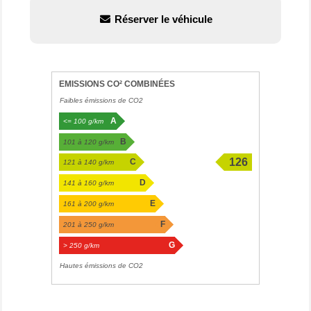
Réserver le véhicule
EMISSIONS CO² COMBINÉES
Faibles émissions de CO2
A
<= 100 g/km
B
101 à 120 g/km
126
C
121 à 140 g/km
g/km
D
141 à 160 g/km
E
161 à 200 g/km
F
201 à 250 g/km
G
> 250 g/km
Hautes émissions de CO2