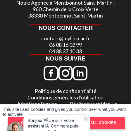
Notre Agence à Montbonnot Saint-Martin :
960 Chemin de la Croix Verte
38330 Montbonnot Saint-Martin
NOUS CONTACTER
contact@mylinkcar.fr
06 08 16 02 99
04 38 37 10 33
NOUS SUIVRE
Politique de confidentialité
Conditions générales d'utilisation
Mentions légales
Réalisé par spider-vo
This site uses cookies and gives you control over what you want
to activate
Pour les trajets courts, privilégiez la marche ou le vélo
OK, ACCEPT ALL
DENY ALL COOKIES
#SeDéplacerMoinsPolluer