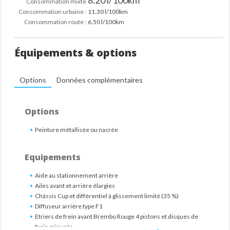
8.20 l/100km
Consommation mixte
Consommation urbaine :
11.30 l/100km
Consommation route :
6.50 l/100km
Équipements & options
Options
Données complémentaires
Options
Peinture métallisée ou nacrée
Equipements
Aide au stationnement arrière
Ailes avant et arrière élargies
Châssis Cup et différentiel à glissement limité (35 %)
Diffuseur arrière type F1
Etriers de frein avant Brembo Rouge 4 pistons et disques de
frein rainurés