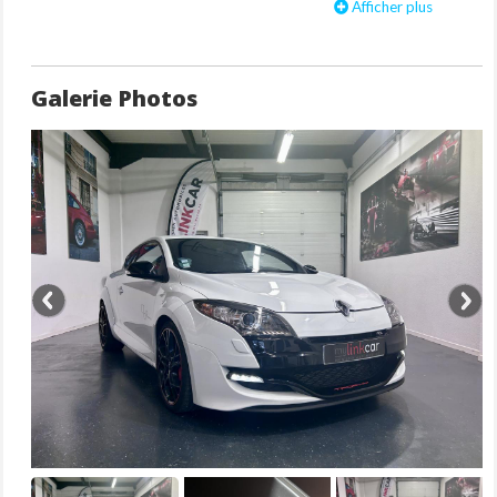
Afficher plus
Jantes alliage 19''
Lame aérodynamique avant type F1
Pédalier et repose pied aluminium Renault Sport
Plaque intérieure numérotée
Galerie Photos
R.S. Dynamic Management (ESP tri-modes)
R.S. Monitor
RADIOSAT 3D Sound By Arkamys CD MP3 Bluetooth mains
libres + Plug & Music
Régulateur et limiteur de vitesse
Rétroviseurs extérieurs électriques et dégivrants
Sièges avant RECARO® tissu Carbone Foncé, sièges
conducteur et passager réglables en hauteur, avec airbag latéral
intégré
Système de fixation Isofix sur places latérales arrière
Train avant à pivot indépendant
Volant avec point 0 et pommeau en cuir Renault Sport
Volant réglable en hauteur et en profondeur