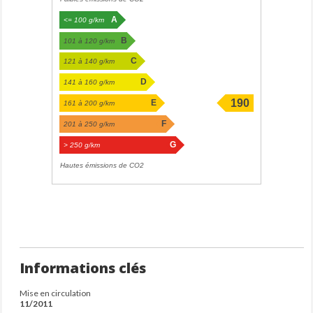
A
<= 100 g/km
B
101 à 120 g/km
C
121 à 140 g/km
D
141 à 160 g/km
190
E
161 à 200 g/km
g/km
F
201 à 250 g/km
G
> 250 g/km
Hautes émissions de CO2
Informations clés
Mise en circulation
11/2011